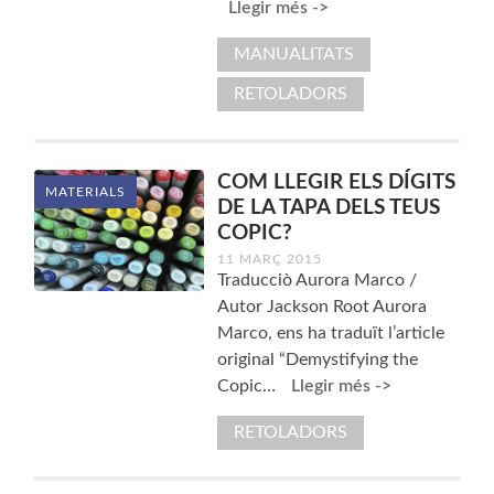
Llegir més ->
MANUALITATS
RETOLADORS
COM LLEGIR ELS DÍGITS
MATERIALS
DE LA TAPA DELS TEUS
COPIC?
11 MARÇ 2015
Traducciò Aurora Marco /
Autor Jackson Root Aurora
Marco, ens ha traduït l’article
original “Demystifying the
Copic…
Llegir més ->
RETOLADORS