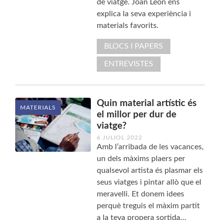
de viatge. Joan León ens
explica la seva experiència i
materials favorits.
BLOCS I PAPERS
ENTREVISTES
Quin material artístic és
MATERIALS
el millor per dur de
viatge?
6 JULIOL 2022
Amb l’arribada de les vacances,
un dels màxims plaers per
qualsevol artista és plasmar els
seus viatges i pintar allò que el
meravelli. Et donem idees
perquè treguis el màxim partit
a la teva propera sortida…