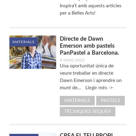
Inspira’t amb aquests articles
per a Belles Arts!
Directe de Dawn
MATERIALS
Emerson amb pastels
PanPastel a Barcelona.
4 MAIG 2022
Una oportunitat única de
veure treballar en directe
Dawn Emerson i aprendre un
munt de…
Llegir més ->
MATERIALS
PASTELS
TÈCNIQUES SEQUES
CREA EL TEU PROPI