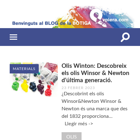
Toggle
Toggle
search
mobile
field
menu
Olis Winton: Descobreix
MATERIALS
els olis Winsor & Newton
d’última generació.
23 FEBRER 2023
¿Descobrint els olis
Winsor&Newton Winsor &
Newton és una marca que des
del 1832 proporciona…
Llegir més ->
OLIS