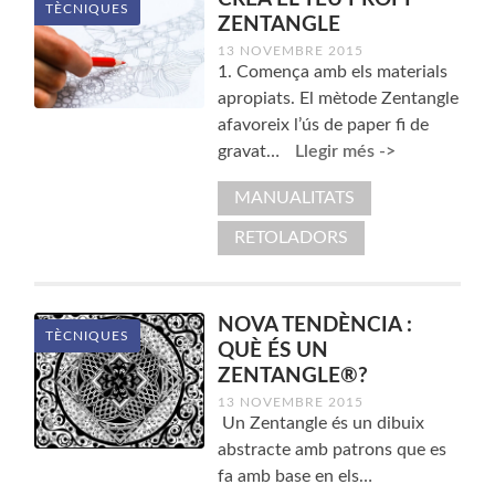
TÈCNIQUES
ZENTANGLE
13 NOVEMBRE 2015
1. Comença amb els materials
apropiats. El mètode Zentangle
afavoreix l’ús de paper fi de
gravat…
Llegir més ->
MANUALITATS
RETOLADORS
NOVA TENDÈNCIA :
TÈCNIQUES
QUÈ ÉS UN
ZENTANGLE®?
13 NOVEMBRE 2015
Un Zentangle és un dibuix
abstracte amb patrons que es
fa amb base en els…