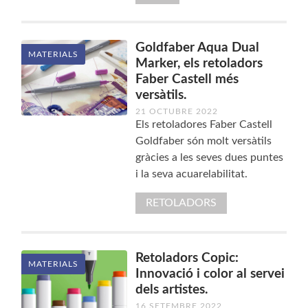
Goldfaber Aqua Dual
MATERIALS
Marker, els retoladors
Faber Castell més
versàtils.
21 OCTUBRE 2022
Els retoladores Faber Castell
Goldfaber són molt versàtils
gràcies a les seves dues puntes
i la seva acuarelabilitat.
RETOLADORS
Retoladors Copic:
MATERIALS
Innovació i color al servei
dels artistes.
16 SETEMBRE 2022