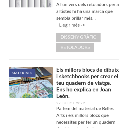
A l’univers dels retoladors per a
artistes hi ha una marca que
sembla brillar més…
Llegir més ->
DISSENY GRÀFIC
RETOLADORS
Els millors blocs de dibuix
MATERIALS
i sketchbooks per crear el
teu quadern de viatge.
Ens ho explica en Joan
León.
27 JULIOL 2022
Parlem del material de Belles
Arts i els millors blocs que
necessites per fer un quadern