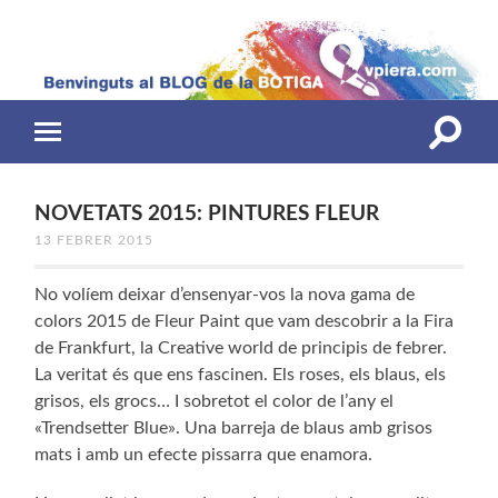
Toggle
Toggle
search
mobile
field
menu
NOVETATS 2015: PINTURES FLEUR
13 FEBRER 2015
No volíem deixar d’ensenyar-vos la nova gama de
colors 2015 de Fleur Paint que vam descobrir a la Fira
de Frankfurt, la Creative world de principis de febrer.
La veritat és que ens fascinen. Els roses, els blaus, els
grisos, els grocs… I sobretot el color de l’any el
«Trendsetter Blue». Una barreja de blaus amb grisos
mats i amb un efecte pissarra que enamora.