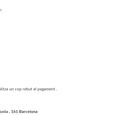
h
alitza un cop rebut el pagament .
usta , 161 Barcelona