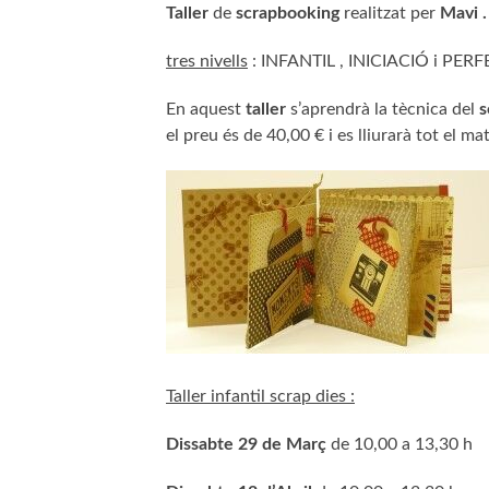
Taller
de
scrapbooking
realitzat per
Mavi .
tres nivells
: INFANTIL , INICIACIÓ i P
En aquest
taller
s’aprendrà la tècnica del
s
el preu és de 40,00 € i es lliurarà tot el 
Taller infantil scrap dies :
Dissabte 29 de Març
de 10,00 a 13,30 h