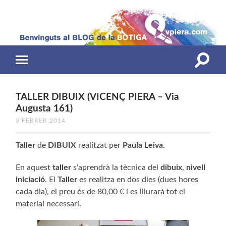
Toggle
Toggle
search
mobile
field
menu
TALLER DIBUIX (VICENÇ PIERA – Via
Augusta 161)
3 FEBRER 2014
Taller
de
DIBUIX
realitzat per
Paula Leiva.
En aquest
taller
s’aprendrà la tècnica del
dibuix
,
nivell
iniciació
. El
Taller
es realitza en dos dies (dues hores
cada dia), el preu és de 80,00 € i es lliurarà tot el
material necessari.