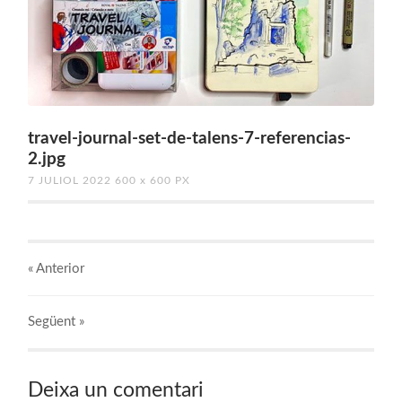
travel-journal-set-de-talens-7-referencias-
2.jpg
7 JULIOL 2022
600
x
600 PX
« Anterior
Següent
»
Deixa un comentari