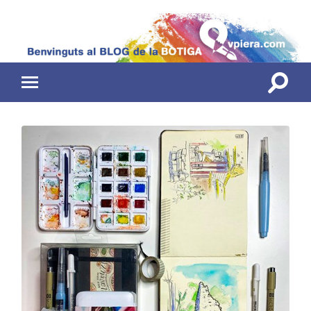
Toggle
Toggle
search
mobile
field
menu