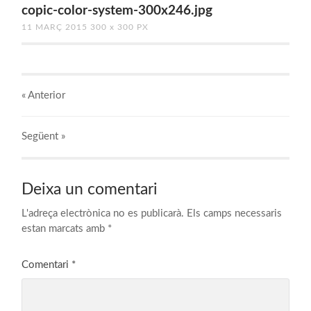
copic-color-system-300x246.jpg
11 MARÇ 2015
300
x
300 PX
« Anterior
Següent
»
Deixa un comentari
L'adreça electrònica no es publicarà.
Els camps necessaris
estan marcats amb
*
Comentari
*