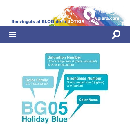
Toggle
Toggle
search
mobile
field
menu