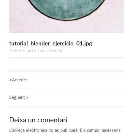
tutorial_blender_ejercicio_01.jpg
28 MAIG 2014
948
x
948 PX
« Anterior
Següent
»
Deixa un comentari
L'adreça electrònica no es publicarà.
Els camps necessaris