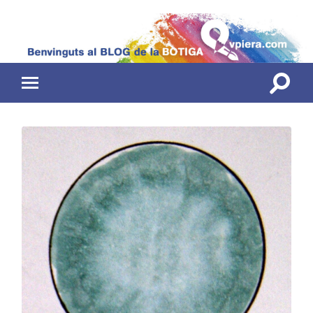
Toggle
Toggle
search
mobile
field
menu