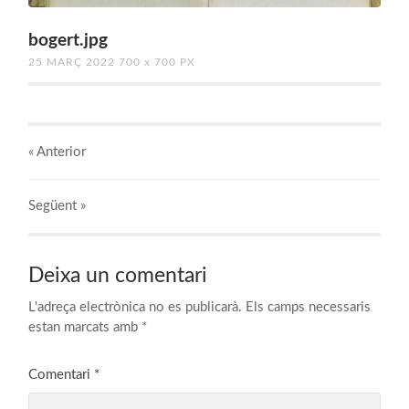
bogert.jpg
25 MARÇ 2022
700
x
700 PX
« Anterior
Següent
»
Deixa un comentari
L'adreça electrònica no es publicarà.
Els camps necessaris
estan marcats amb
*
Comentari
*