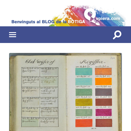
Toggle
Toggle
search
mobile
field
menu