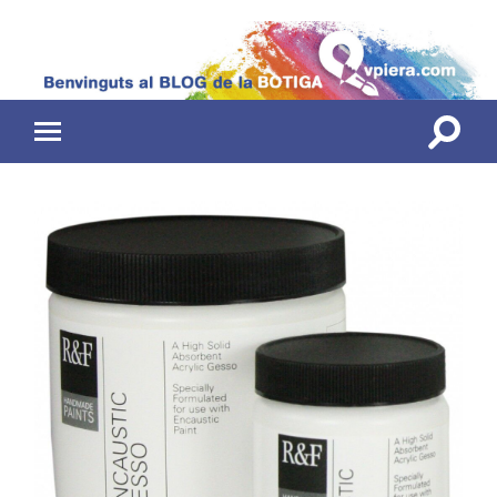
Toggle
Toggle
search
mobile
field
menu