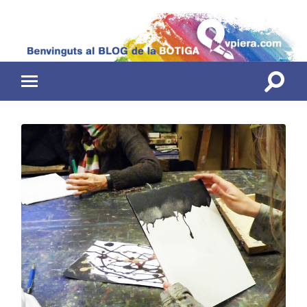
Toggle
Toggle
search
mobile
field
menu