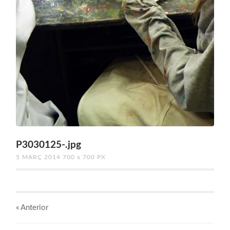
P3030125-.jpg
5 MARÇ 2014
700
x
700 PX
« Anterior