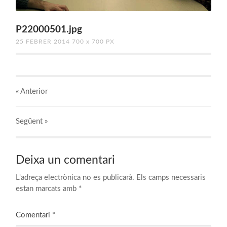
P22000501.jpg
25 FEBRER 2014
700
x
700 PX
« Anterior
Següent
»
Deixa un comentari
L'adreça electrònica no es publicarà.
Els camps necessaris
estan marcats amb
*
Comentari
*