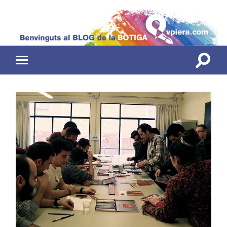
Toggle
Toggle
search
mobile
field
menu