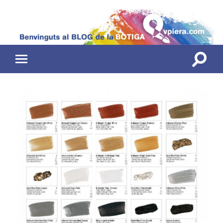
Toggle
Toggle
search
mobile
field
menu