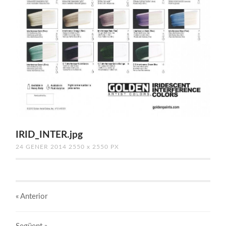
IRID_INTER.jpg
24 GENER 2014
2550
x
2550 PX
« Anterior