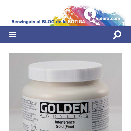
Toggle
Toggle
search
mobile
field
menu