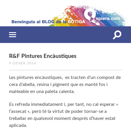
Toggle
Toggle
search
mobile
field
menu
R&F Pintures Encàustiques
9 GENER 2014
Les pintures encàustiques, es tracten d’un compost de
cera d’abella, resina i pigment que es manté fos i
mal·leable en una paleta calenta.
Es refreda immediatament i, per tant, no cal esperar »
l’assecat «, però té la virtut de poder tornar-se a
treballar en qualsevol moment després d’haver estat
aplicada.