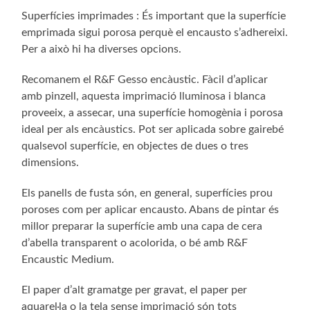
Superfícies imprimades : És important que la superfície
emprimada sigui porosa perquè el encausto s’adhereixi.
Per a això hi ha diverses opcions.
Recomanem el R&F Gesso encàustic. Fàcil d’aplicar
amb pinzell, aquesta imprimació lluminosa i blanca
proveeix, a assecar, una superfície homogènia i porosa
ideal per als encàustics. Pot ser aplicada sobre gairebé
qualsevol superfície, en objectes de dues o tres
dimensions.
Els panells de fusta són, en general, superfícies prou
poroses com per aplicar encausto. Abans de pintar és
millor preparar la superfície amb una capa de cera
d’abella transparent o acolorida, o bé amb R&F
Encaustic Medium.
El paper d’alt gramatge per gravat, el paper per
aquarel·la o la tela sense imprimació són tots