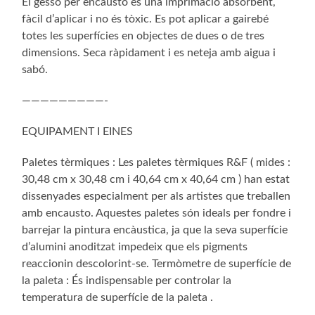
El gesso per encausto és una imprimació absorbent,
fàcil d’aplicar i no és tòxic. Es pot aplicar a gairebé
totes les superfícies en objectes de dues o de tres
dimensions. Seca ràpidament i es neteja amb aigua i
sabó.
—————————-
EQUIPAMENT I EINES
Paletes tèrmiques : Les paletes tèrmiques R&F ( mides :
30,48 cm x 30,48 cm i 40,64 cm x 40,64 cm ) han estat
dissenyades especialment per als artistes que treballen
amb encausto. Aquestes paletes són ideals per fondre i
barrejar la pintura encàustica, ja que la seva superfície
d’alumini anoditzat impedeix que els pigments
reaccionin descolorint-se. Termòmetre de superfície de
la paleta : És indispensable per controlar la
temperatura de superfície de la paleta .