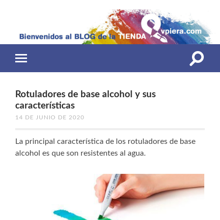
Altern
Alternar
el
el
campo
menú
de
móvil
búsqu
Rotuladores de base alcohol y sus
características
14 DE JUNIO DE 2020
La principal característica de los rotuladores de base
alcohol es que son resistentes al agua.