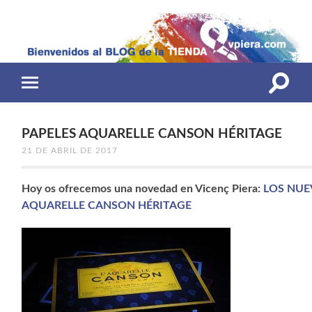
Altern
Alternar
el
el
campo
menú
de
móvil
búsqu
PAPELES AQUARELLE CANSON HÉRITAGE
21 DE ABRIL DE 2017
Hoy os ofrecemos una novedad en Vicenç Piera:
LOS NUE
AQUARELLE CANSON HÉRITAGE