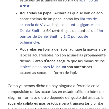
estuches de acuarelas en forma de
abanico de
Artist
.
Acuarelas en papel
: Acuarelas que se han dejado
secar encima de un papel como los
libritos de
acuarela de Viviva
, hojas de
puntos gigantes de
Daniel Smith
o
dot cards
(hojas de puntos) de
266
puntos de Daniel Smith
y
140 puntos de
Schimincke
.
Acuarelas en forma de lápiz
: aunque la mayoría de
lápices acuarelables no son acuarelas propiamente
dichas,
Caran d’Ache
asegura que las minas de los
lápices de colores
Museum
son auténticas
acuarelas secas,
en forma de
lápiz
.
Como ya hemos dicho no hay ninguna diferencia en la
composición de las acuarelas en estado sólido o húmedo.
Elegir un formato u otro depende del gusto del artista: la
acuarela sólida es más práctica para transportar
y pintar