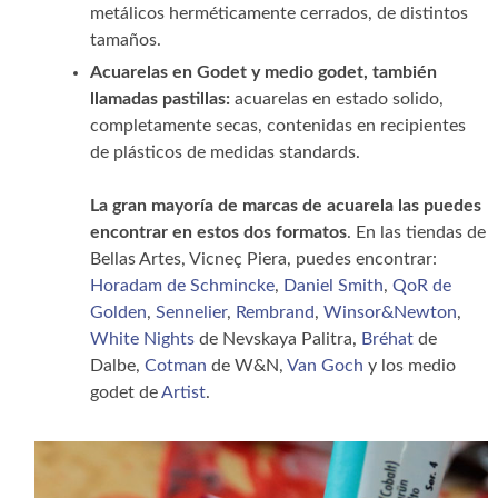
metálicos herméticamente cerrados, de distintos
tamaños.
Acuarelas en Godet y medio godet, también
llamadas pastillas:
acuarelas en estado solido,
completamente secas, contenidas en recipientes
de plásticos de medidas standards.
La gran mayoría de marcas de acuarela las puedes
encontrar en estos dos formatos
. En las tiendas de
Bellas Artes, Vicneç Piera, puedes encontrar:
Horadam de Schmincke
,
Daniel Smith
,
QoR de
Golden
,
Sennelier
,
Rembrand
,
Winsor&Newton
,
White Nights
de Nevskaya Palitra,
Bréhat
de
Dalbe,
Cotman
de W&N,
Van Goch
y los medio
godet de
Artist
.